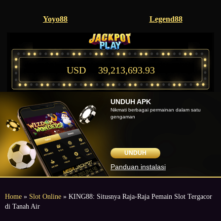
Yoyo88
Legend88
USD
39,213,693.93
UNDUH APK
Nikmati berbagai permainan dalam satu
gengaman
UNDUH
Panduan instalasi
Home
»
Slot Online
» KING88: Situsnya Raja-Raja Pemain Slot Tergacor
di Tanah Air